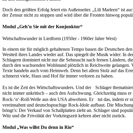
Doch den größten Erfolg feiert ein Außenseiter. „Lili Marleen“ ist au
der Zensur nicht zu stoppen und wird über die Fronten hinweg populä
Modul „Geh’n Sie mit der Konjunktur“
Wirtschaftswunder in Liedform (1950er - 1960er Jahre West)
In einem nie für möglich gehaltenen Tempo bauen die Deutschen den
Westteil ihres Landes wieder auf. Das spiegelt die Musik wider: In de
Schlagern dominiert nicht nur die Sehnsucht nach fernen Ländern, di
durch den wachsenden Wohlstand plötzlich in Reichweite gelangen. 
Texte handeln auch vom Heimweh. Denn bei allem Stolz auf das Erre
schmerzt viele, Haus und Hof für immer verloren zu haben.
Es ist die Zeit des Wirtschaftswunders. Und der Schlager thematisier
nicht immer unkritisch – auch den Aufschwung. Gleichzeitig muss er 
Rock-‘n‘-Roll-Welle aus den USA abwehren. Er tut das, indem er si
vereinnahmt und deutschsprachige Rock-Idole aufbaut. Die Mischun
bringt’s: Der Verkauf von Schallplatten zieht an. Schlager sind populä
Witz und die Frivolität der Vorkriegszeit kehren aber nicht zurück.
Modul „Was willst Du denn in Rio“