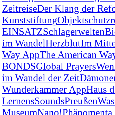
Zeitreise
Der Klang der Ref
Kunststiftung
Objektschutzr
EINSATZ
Schlagerwelten
Bi
im Wandel
Herzblut
Im Mitt
Way App
The American Wa
BONDS
Global Prayers
Wenn
im Wandel der Zeit
Dämonen
Wunderkammer App
Haus d
Lernens
Sounds
Preußen
Was
Museum
Nano!
Phänomenta 