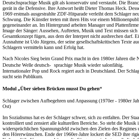
Deutschsprachige Musik gilt als konservativ und verstaubt. Die Bran
gerät in die Defensive. Ihre Antwort heißt Dieter Thomas Heck. Dess
1969 erstmals ausgestrahlte ZDF-Hitparade verleiht dem Schlager ne
Schwung. Die Künstler treten mit ihren Hits vor einem Millionenpub
gegeneinander an. Im Hintergrund arbeiten Manager und Plattenfirm
Image der Sänger: Aussehen, Auftreten, Musik und Text müssen sich 
Gesamtkonzept fügen, aus dem der Interpret nicht ausbrechen darf. E
Ausnahme ist Udo Jürgens, der seine gesellschaftskritischen Texte au
Schlagern vermitteln kann und Erfolg hat.
Nach Nicoles Sieg beim Grand Prix macht in den 1980er Jahren die 
Deutsche Welle deutsch- sprachige Musik wieder salonfähig.
Internationaler Pop und Rock regiert auch in Deutschland. Der Schla
sucht sein Publikum.
Modul „Über sieben Brücken musst Du gehen“
Schlager zwischen Aufbegehren und Anpassung (1970er - 1980er Jah
Ost)
Im Sozialismus hat es der Schlager schwer, sich zu entfalten. Der Staa
kontrolliert und zensiert alle kulturellen Bereiche. So steht die Musik 
widersprüchlichen Spannungsfeld zwischen den Zielen des Regimes 
den Hörerwünschen. Ende der 1960er-Jahre lockert die SED ihre rigi