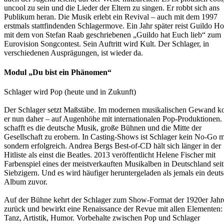
uncool zu sein und die Lieder der Eltern zu singen. Er robbt sich ans
Publikum heran. Die Musik erlebt ein Revival – auch mit dem 1997
erstmals stattfindenden Schlagermove. Ein Jahr später reist Guildo H
mit dem von Stefan Raab geschriebenen „Guildo hat Euch lieb“ zum
Eurovision Songcontest. Sein Auftritt wird Kult. Der Schlager, in
verschiedenen Ausprägungen, ist wieder da.
Modul „Du bist ein Phänomen“
Schlager wird Pop (heute und in Zukunft)
Der Schlager setzt Maßstäbe. Im modernen musikalischen Gewand 
er nun daher – auf Augenhöhe mit internationalen Pop-Produktionen.
schafft es die deutsche Musik, große Bühnen und die Mitte der
Gesellschaft zu erobern. In Casting-Shows ist Schlager kein No-Go m
sondern erfolgreich. Andrea Bergs Best-of-CD hält sich länger in der
Hitliste als einst die Beatles. 2013 veröffentlicht Helene Fischer mit
Farbenspiel eines der meistverkauften Musikalben in Deutschland sei
Siebzigern. Und es wird häufiger heruntergeladen als jemals ein deut
Album zuvor.
Auf der Bühne kehrt der Schlager zum Show-Format der 1920er Jahr
zurück und bewirkt eine Renaissance der Revue mit allen Elementen:
Tanz, Artistik, Humor. Vorbehalte zwischen Pop und Schlager