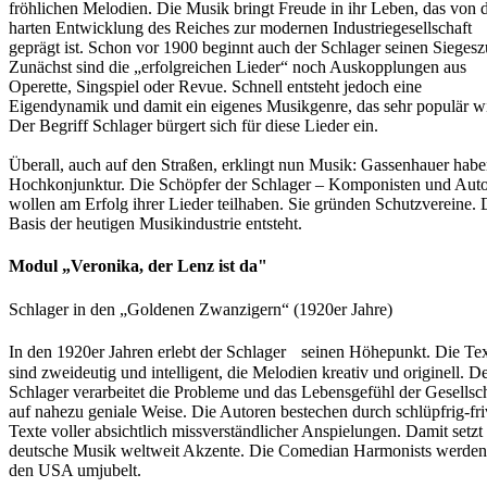
fröhlichen Melodien. Die Musik bringt Freude in ihr Leben, das von 
harten Entwicklung des Reiches zur modernen Industriegesellschaft
geprägt ist. Schon vor 1900 beginnt auch der Schlager seinen Siegesz
Zunächst sind die „erfolgreichen Lieder“ noch Auskopplungen aus
Operette, Singspiel oder Revue. Schnell entsteht jedoch eine
Eigendynamik und damit ein eigenes Musikgenre, das sehr populär wi
Der Begriff Schlager bürgert sich für diese Lieder ein.
Überall, auch auf den Straßen, erklingt nun Musik: Gassenhauer hab
Hochkonjunktur. Die Schöpfer der Schlager – Komponisten und Auto
wollen am Erfolg ihrer Lieder teilhaben. Sie gründen Schutzvereine. 
Basis der heutigen Musikindustrie entsteht.
Modul „Veronika, der Lenz ist da"
Schlager in den „Goldenen Zwanzigern“ (1920er Jahre)
In den 1920er Jahren erlebt der Schlager seinen Höhepunkt. Die Te
sind zweideutig und intelligent, die Melodien kreativ und originell. D
Schlager verarbeitet die Probleme und das Lebensgefühl der Gesellsc
auf nahezu geniale Weise. Die Autoren bestechen durch schlüpfrig-fri
Texte voller absichtlich missverständlicher Anspielungen. Damit setzt
deutsche Musik weltweit Akzente. Die Comedian Harmonists werden
den USA umjubelt.