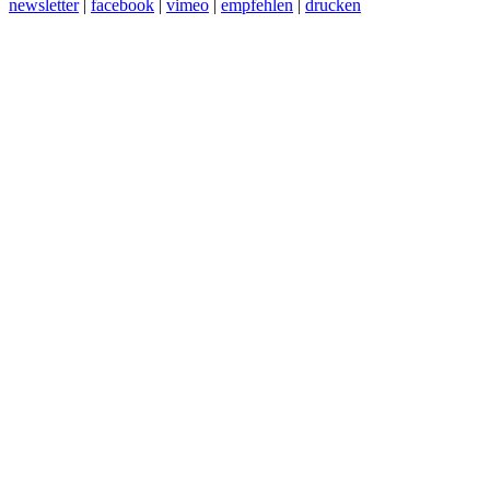
newsletter
|
facebook
|
vimeo
|
empfehlen
|
drucken