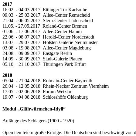
2017
16.02. - 04.03.2017 Ettlinger Tor Karlsruhe
09.03. - 25.03.2017 Allee-Center Remscheid
21.04. - 06.05.2017 Stern-Center Lüdenscheid
11.05. - 27.05.2017 Roland-Center Bremen
01.06. - 17.06.2017 Allee-Center Hamm
22.06. - 08.07.2017 Herold-Center Norderstedt
13.07. - 29.07.2017 Holsten-Galerie Neumünster
03.08. - 19.08.2017 Allee-Center Magdeburg
24.08. - 09.09.2017 Eastgate Berlin
14.09. - 30.09.2017 Stadt-Galerie Plauen
05.10. - 21.10.2017 Thüringen-Park Erfurt
2018
05.04. - 21.04.2018 Rotmain-Center Bayreuth
26.04. - 12.05.2018 Rhein-Neckar Zentrum Viernheim
17.05. - 02.06.2018 Forum Wetzlar
19.07. - 04.08.2018 Schlosshöfe Oldenburg
Modul „Glühwürmchen-Idyll“
Anfänge des Schlagers (1900 - 1920)
Operetten feiern große Erfolge. Die Deutschen sind beschwingt vo