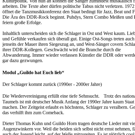
Kulturpolitik. Von nun an können die Sänger zumindest musikalisch f
arbeiten. Die Texte aber dürfen politische Tabus nicht verletzen. 1972
öffnet die Tanzmusikkonferenz den Staat bedingt für Jazz, Beat und F
Die Ära des DDR-Rock beginnt. Puhdys, Stern Combo Meißen und 
feiern große Erfolge.
Inhaltlich unterscheiden sich die Schlager in Ost und West kaum. Lie
und Gefühle verkaufen sich überall gut. Einige Ost-Songs treten auch
jenseits der Mauer ihren Siegeszug an, und West-Sänger covern Schl
ihrer DDR-Kollegen. Geschwächt wird die Branche durch die
Abwanderung. Immer wieder verlassen Künstler die DDR oder werd
gar dazu gezwungen.
Modul „Guildo hat Euch lieb“
Der Schlager kommt zurück (1990er - 2000er Jahre)
Die Wiedervereinigung erfüllt eine tiefe Sehnsucht. Trotz des nation
Taumels ist mit deutscher Musik Anfang der 1990er Jahre kaum Staat
machen. Der Zeitgeist erlaubt es höchstens, Schlager zu veralbern. G
das verhilft ihm zum Comeback.
Dieter Thomas Kuhn und Guildo Horn tragen deutsche Lieder mit vie
Augenzwinkern vor. Weil die beiden sich selbst nicht ernst nehmen, fä
auch der Jugend leicht, auf der Welle mitzureiten. Es ist plötzlich cool