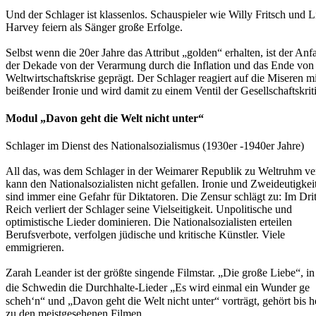
Und der Schlager ist klassenlos. Schauspieler wie Willy Fritsch und L
Harvey feiern als Sänger große Erfolge.
Selbst wenn die 20er Jahre das Attribut „golden“ erhalten, ist der Anf
der Dekade von der Verarmung durch die Inflation und das Ende von
Weltwirtschaftskrise geprägt. Der Schlager reagiert auf die Miseren mi
beißender Ironie und wird damit zu einem Ventil der Gesellschaftskrit
Modul „Davon geht die Welt nicht unter“
Schlager im Dienst des Nationalsozialismus (1930er -1940er Jahre)
All das, was dem Schlager in der Weimarer Republik zu Weltruhm ver
kann den Nationalsozialisten nicht gefallen. Ironie und Zweideutigkei
sind immer eine Gefahr für Diktatoren. Die Zensur schlägt zu: Im Dri
Reich verliert der Schlager seine Vielseitigkeit. Unpolitische und
optimistische Lieder dominieren. Die Nationalsozialisten erteilen
Berufsverbote, verfolgen jüdische und kritische Künstler. Viele
emmigrieren.
Zarah Leander ist der größte singende Filmstar. „Die große Liebe“, in
die Schwedin die Durchhalte-Lieder „Es wird einmal ein Wunder g
scheh‘n“ und „Davon geht die Welt nicht unter“ vorträgt, gehört bis h
zu den meistgesehenen Filmen.