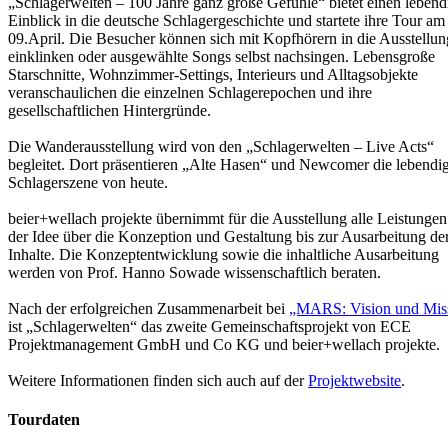
„Schlagerwelten – 100 Jahre ganz große Gefühle“ bietet einen lebend
Einblick in die deutsche Schlagergeschichte und startete ihre Tour am
09.April. Die Besucher können sich mit Kopfhörern in die Ausstellun
einklinken oder ausgewählte Songs selbst nachsingen. Lebensgroße
Starschnitte, Wohnzimmer-Settings, Interieurs und Alltagsobjekte
veranschaulichen die einzelnen Schlagerepochen und ihre
gesellschaftlichen Hintergründe.
Die Wanderausstellung wird von den „Schlagerwelten – Live Acts“
begleitet. Dort präsentieren „Alte Hasen“ und Newcomer die lebendi
Schlagerszene von heute.
beier+wellach projekte übernimmt für die Ausstellung alle Leistunge
der Idee über die Konzeption und Gestaltung bis zur Ausarbeitung de
Inhalte. Die Konzeptentwicklung sowie die inhaltliche Ausarbeitung
werden von Prof. Hanno Sowade wissenschaftlich beraten.
Nach der erfolgreichen Zusammenarbeit bei
„MARS: Vision und Mis
ist „Schlagerwelten“ das zweite Gemeinschaftsprojekt von ECE
Projektmanagement GmbH und Co KG und beier+wellach projekte.
Weitere Informationen finden sich auch auf der
Projektwebsite
.
Tourdaten