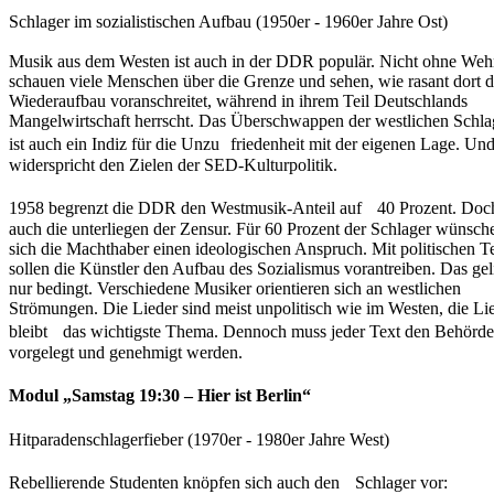
Schlager im sozialistischen Aufbau (1950er - 1960er Jahre Ost)
Musik aus dem Westen ist auch in der DDR populär. Nicht ohne We
schauen viele Menschen über die Grenze und sehen, wie rasant dort d
Wiederaufbau voranschreitet, während in ihrem Teil Deutschlands
Mangelwirtschaft herrscht. Das Überschwappen der westlichen Schla
ist auch ein Indiz für die Unzu friedenheit mit der eigenen Lage. Und
widerspricht den Zielen der SED-Kulturpolitik.
1958 begrenzt die DDR den Westmusik-Anteil auf 40 Prozent. Doc
auch die unterliegen der Zensur. Für 60 Prozent der Schlager wünsch
sich die Machthaber einen ideologischen Anspruch. Mit politischen T
sollen die Künstler den Aufbau des Sozialismus vorantreiben. Das gel
nur bedingt. Verschiedene Musiker orientieren sich an westlichen
Strömungen. Die Lieder sind meist unpolitisch wie im Westen, die Li
bleibt das wichtigste Thema. Dennoch muss jeder Text den Behörd
vorgelegt und genehmigt werden.
Modul „Samstag 19:30 – Hier ist Berlin“
Hitparadenschlagerfieber (1970er - 1980er Jahre West)
Rebellierende Studenten knöpfen sich auch den Schlager vor: