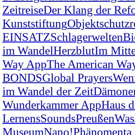
Zeitreise
Der Klang der Ref
Kunststiftung
Objektschutzr
EINSATZ
Schlagerwelten
Bi
im Wandel
Herzblut
Im Mitt
Way App
The American Wa
BONDS
Global Prayers
Wenn
im Wandel der Zeit
Dämonen
Wunderkammer App
Haus d
Lernens
Sounds
Preußen
Was
Museum
Nano!
Phänomenta 