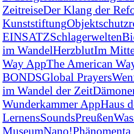
Zeitreise
Der Klang der Ref
Kunststiftung
Objektschutzr
EINSATZ
Schlagerwelten
Bi
im Wandel
Herzblut
Im Mitt
Way App
The American Wa
BONDS
Global Prayers
Wenn
im Wandel der Zeit
Dämonen
Wunderkammer App
Haus d
Lernens
Sounds
Preußen
Was
Museum
Nano!
Phänomenta 