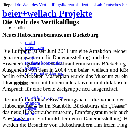
fliegen
Die Welt des Vertikalflugs
Ikareum
Lilienthal-Lab
Deutsches Se
beier+wellach
Projekte
Die Welt des Vertikalflugs
studio
Neues Hubschraubermuseum Bückeburg
|
profil
referenzen
Die Luftfahrt ist seit Juni 2011 um eine Attraktion reicher
team
genauer gesagt um die Dauerausstellung und den
partner
tauthaus kooperation
Erweiterungsbau des Hubschraubermuseums Bückeburg.
kontakt
Ausgehend von dem in 2004 von beier+wellach und id3
datenschutzerklärung
berlin entwickelten Masterplan wurde das Museum zu ei
Themenmuseum mit hohem interaktivem und didaktisch
projekte
Anspruch für eine breite Zielgruppe neu ausgerichtet.
|
entwickeln+gestalten
Der multifunktionale Erweiterungsbau – die Voliere der
erinnern
Hubschrauber – ist im Stadtbild Bückeburgs ein „Teaser“
fliegen
das neue Hubschraubermuseum, Empfangsraum wie auc
archiv
Ausgangs- und Endpunkt der neuen Dauerausstellung. H
magazin
werden die Besucher von Hubschraubern „im freien Flug