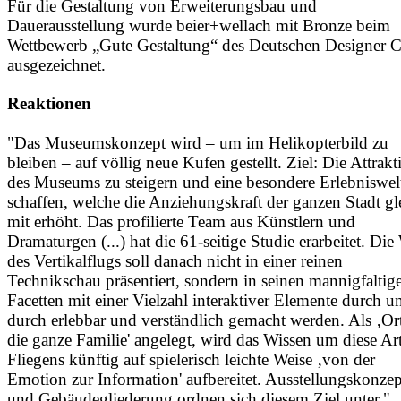
Für die Gestaltung von Erweiterungsbau und
Dauerausstellung wurde beier+wellach mit Bronze beim
Wettbewerb „Gute Gestaltung“ des Deutschen Designer C
ausgezeichnet.
Reaktionen
"Das Museumskonzept wird – um im Helikopterbild zu
bleiben – auf völlig neue Kufen gestellt. Ziel: Die Attrakti
des Museums zu steigern und eine besondere Erlebniswel
schaffen, welche die Anziehungskraft der ganzen Stadt gl
mit erhöht. Das profilierte Team aus Künstlern und
Dramaturgen (...) hat die 61-seitige Studie erarbeitet. Die
des Vertikalflugs soll danach nicht in einer reinen
Technikschau präsentiert, sondern in seinen mannigfaltig
Facetten mit einer Vielzahl interaktiver Elemente durch u
durch erlebbar und verständlich gemacht werden. Als ‚Ort
die ganze Familie' angelegt, wird das Wissen um diese Ar
Fliegens künftig auf spielerisch leichte Weise ‚von der
Emotion zur Information' aufbereitet. Ausstellungskonzep
und Gebäudegliederung ordnen sich diesem Ziel unter."