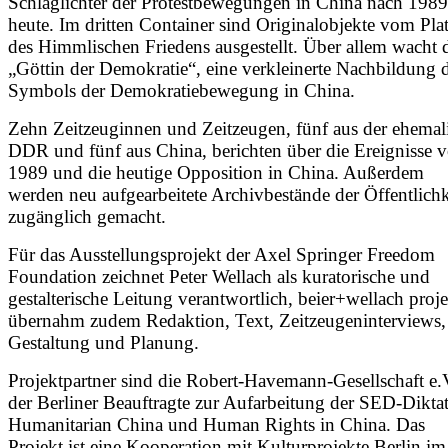
Schlaglichter der Protestbewegungen in China nach 1989
heute. Im dritten Container sind Originalobjekte vom Pla
des Himmlischen Friedens ausgestellt. Über allem wacht 
„Göttin der Demokratie“, eine verkleinerte Nachbildung 
Symbols der Demokratiebewegung in China.
Zehn Zeitzeuginnen und Zeitzeugen, fünf aus der ehemal
DDR und fünf aus China, berichten über die Ereignisse 
1989 und die heutige Opposition in China. Außerdem
werden neu aufgearbeitete Archivbestände der Öffentlichk
zugänglich gemacht.
Für das Ausstellungsprojekt der Axel Springer Freedom
Foundation zeichnet Peter Wellach als kuratorische und
gestalterische Leitung verantwortlich, beier+wellach proj
übernahm zudem Redaktion, Text, Zeitzeugeninterviews,
Gestaltung und Planung.
Projektpartner sind die Robert-Havemann-Gesellschaft e.
der Berliner Beauftragte zur Aufarbeitung der SED-Diktat
Humanitarian China und Human Rights in China. Das
Projekt ist eine Kooperation mit Kulturprojekte Berlin im