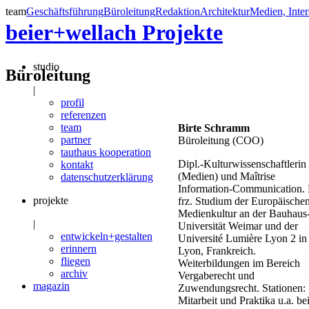
team
Geschäftsführung
Büroleitung
Redaktion
Architektur
Medien, Inter
beier+wellach
Projekte
studio
Büroleitung
|
profil
referenzen
team
Birte Schramm
partner
Büroleitung (COO)
tauthaus kooperation
Dipl.-Kulturwissenschaftlerin
kontakt
(Medien) und Maîtrise
datenschutzerklärung
Information-Communication. 
projekte
frz. Studium der Europäische
Medienkultur an der Bauhaus
|
Universität Weimar und der
entwickeln+gestalten
Université Lumière Lyon 2 in
erinnern
Lyon, Frankreich.
fliegen
Weiterbildungen im Bereich
archiv
Vergaberecht und
magazin
Zuwendungsrecht. Stationen:
Mitarbeit und Praktika u.a. be