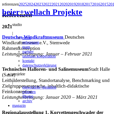
referenzen
2025
2024
2023
2022
2021
2020
2019
2018
2017
2016
2015
20
beier+wellach
Projekte
Referenzen
studio
2021
|
Deutsches Windkraftmuseum
Deutsches
profil
Windkraftmuseum e.V., Stemwede
referenzen
team
Rahmenkonzeption
partner
Leistungserbringung: Januar – Februar 2021
tauthaus kooperation
kontakt
datenschutzerklärung
Technisches Halloren- und Salinemuseum
Stadt Halle
projekte
(Saale)
Leitbilderstellung, Standortanalyse, Benchmarking und
|
Zielgruppenansprache, inhaltlich-didaktische
entwickeln+gestalten
Feinkonzeption
erinnern
fliegen
Leistungserbringung: Januar 2020 – März 2021
archiv
magazin
Regionalausstellung 1. Korvettengeschwader der